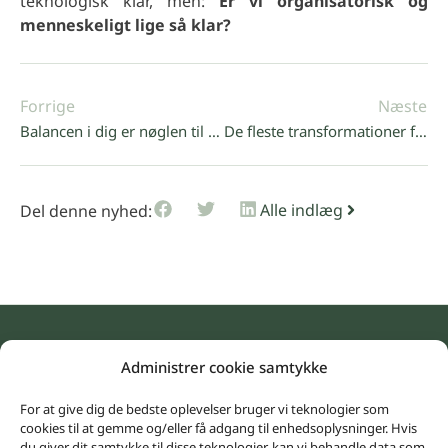
teknologisk klar, men:
Er vi organisatorisk og
menneskeligt lige så klar?
Forrige
Næste
Balancen i dig er nøglen til de transformationer, du skal lede
De fleste transformationer fejler ikke på strategi – men på retning
Alle indlæg
Del denne nyhed:
Administrer cookie samtykke
For at give dig de bedste oplevelser bruger vi teknologier som
Nøddehaven 49, 3500 Værløse
cookies til at gemme og/eller få adgang til enhedsoplysninger. Hvis
du giver dit samtykke til disse teknologier, kan vi behandle data som