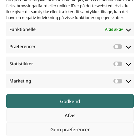
CVR-nr: 44261871
f.eks. browsingadfærd eller unikke ID'er på dette websted. Hvis du
ikke giver dit samtykke eller trækker dit samtykke tilbage, kan det
mdp@humanizeconsult.dk
have en negativ indvirkning på visse funktioner og egenskaber.
+45 21 20 00 30
Funktionelle
Altid aktiv
LinkedIn
Kontakt os
Præferencer
Artikler og podcasts
Statistikker
Blog
Cases
Marketing
FAQ
Certifikater og kvalitetsstempler
Godkend
Afvis
Copyright 2025 Humanize Consult - Alle rettigheder
reserveret
Gem præferencer
Privatlivspolitik
Cookiepolitik